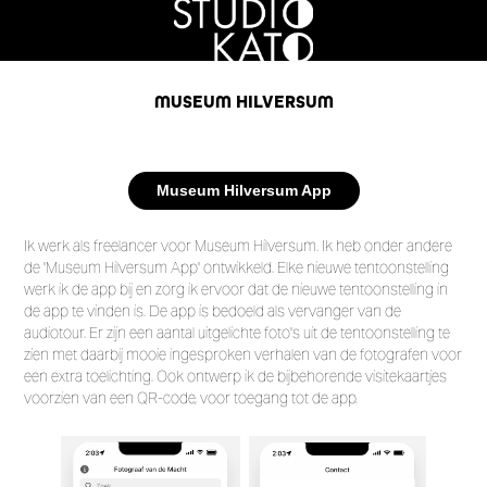
MUSEUM HILVERSUM
Museum Hilversum App
Ik werk als freelancer voor Museum Hilversum. Ik heb onder andere
de 'Museum Hilversum App' ontwikkeld. Elke nieuwe tentoonstelling
werk ik de app bij en zorg ik ervoor dat de nieuwe tentoonstelling in
de app te vinden is. De app is bedoeld als vervanger van de
audiotour. Er zijn een aantal uitgelichte foto's uit de tentoonstelling te
zien met daarbij mooie ingesproken verhalen van de fotografen voor
een extra toelichting. Ook ontwerp ik de bijbehorende visitekaartjes
voorzien van een QR-code, voor toegang tot de app.